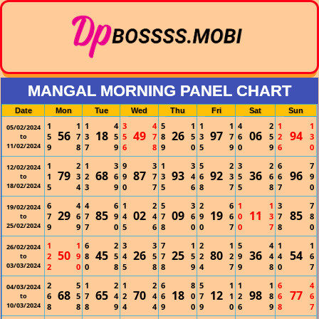
MANGAL MORNING PANEL CHART
Date
Mon
Tue
Wed
Thu
Fri
Sat
Sun
1
1
1
4
3
4
5
1
1
1
4
2
1
1
05/02/2024
56
18
49
26
97
06
94
5
7
3
5
5
7
8
5
3
7
6
5
2
3
to
11/02/2024
9
8
7
9
6
8
9
0
5
9
0
9
6
0
1
2
1
3
9
3
1
3
5
2
3
2
6
7
12/02/2024
79
68
87
93
92
36
96
1
3
2
6
9
7
3
4
6
3
5
6
6
9
to
18/02/2024
5
4
3
9
0
7
5
6
8
7
5
8
7
0
6
4
4
6
1
2
5
3
2
6
1
1
3
7
19/02/2024
29
85
02
09
19
11
85
7
6
7
9
4
4
7
6
9
6
0
3
7
8
to
25/02/2024
9
9
7
0
5
6
8
0
0
7
0
7
8
0
1
1
6
2
3
3
7
1
2
1
5
4
1
1
26/02/2024
50
45
26
25
80
36
54
2
9
8
5
4
5
7
5
2
2
9
4
4
6
to
03/03/2024
2
0
0
8
5
8
8
9
4
7
9
8
0
7
2
5
1
2
1
2
6
8
5
1
1
1
6
4
04/03/2024
68
65
70
18
12
98
77
6
5
7
4
2
4
6
0
7
1
2
8
6
6
to
10/03/2024
8
8
8
9
4
4
9
0
9
0
6
9
8
7