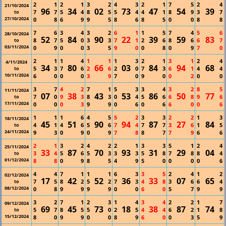
2
1
2
1
3
2
4
3
2
1
7
5
2
4
21/10/2024
96
34
02
73
47
54
39
7
7
5
4
8
5
5
4
4
1
8
9
3
7
to
27/10/2024
0
8
6
9
9
5
8
6
8
5
0
0
8
8
7
6
3
4
3
2
6
1
1
5
7
4
5
6
28/10/2024
52
84
90
22
39
59
83
8
7
5
0
3
3
7
1
2
6
8
6
6
7
to
03/11/2024
0
9
0
0
3
5
9
0
0
8
0
9
7
0
2
1
1
4
1
1
1
3
2
1
3
1
2
4
4/11/2024
34
80
66
03
84
94
68
5
3
7
6
2
6
2
0
7
3
6
1
4
4
to
10/11/2024
6
0
0
0
3
9
7
0
9
0
0
2
0
0
3
7
4
2
7
1
5
3
3
4
3
2
8
5
11/11/2024
07
38
43
53
86
50
77
7
0
9
3
8
3
0
4
5
6
6
8
9
6
to
17/11/2024
0
0
0
3
9
9
0
6
0
6
6
0
0
6
1
1
1
6
4
5
5
2
3
3
2
2
1
3
18/11/2024
45
51
90
94
87
27
84
4
1
4
6
5
6
7
4
7
7
3
6
1
5
to
24/11/2024
9
3
0
9
0
9
7
8
8
7
7
9
6
6
2
1
3
2
4
2
2
1
3
3
5
1
2
4
25/11/2024
33
87
70
93
31
29
04
3
4
5
6
5
3
3
3
5
8
7
8
8
4
to
01/12/2024
8
8
0
9
8
5
4
9
5
0
0
0
0
6
4
4
7
1
1
1
6
3
3
5
2
4
1
2
02/12/2024
17
42
52
36
33
07
65
7
5
8
2
5
2
7
3
4
8
3
6
6
4
to
08/12/2024
0
8
9
9
9
9
0
0
6
0
5
7
9
9
3
2
7
1
2
3
1
4
3
4
2
2
1
7
09/12/2024
69
45
73
18
38
87
74
5
7
8
5
5
0
2
5
4
4
6
2
1
8
to
15/12/2024
8
0
9
9
0
0
8
9
6
0
0
3
5
9