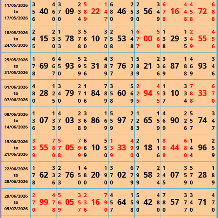
3
4
3
2
5
1
6
2
2
3
6
4
4
6
11/05/2026
40
09
22
46
56
16
72
5
6
7
3
8
4
8
5
3
4
7
4
5
8
to
17/05/2026
6
0
0
4
9
7
0
9
0
9
8
8
8
8
2
2
1
3
5
3
2
1
6
5
1
1
2
4
18/05/2026
15
78
10
53
00
29
55
4
3
3
7
6
7
5
4
7
6
3
3
4
5
to
24/05/2026
5
0
3
8
0
0
8
8
7
9
8
5
9
6
1
6
4
5
2
4
3
1
5
2
3
1
4
3
25/05/2026
69
93
31
76
21
87
93
7
6
5
9
5
8
7
2
8
3
6
8
6
4
to
31/05/2026
8
7
0
9
6
9
7
3
9
6
9
8
9
6
4
1
3
2
1
7
3
5
2
4
1
3
7
6
01/06/2026
28
79
84
60
94
10
33
8
2
4
7
1
8
5
6
2
5
3
3
8
7
to
07/06/2026
0
5
0
0
6
9
8
9
5
5
7
4
8
0
1
1
4
2
3
1
5
2
1
1
4
2
5
3
08/06/2026
07
03
86
97
65
90
74
3
3
7
3
6
6
5
7
2
5
6
2
5
4
to
14/06/2026
6
3
9
8
9
9
9
8
3
9
9
6
7
7
3
7
5
7
6
5
1
4
2
1
8
6
1
2
15/06/2026
55
05
10
33
18
44
96
3
8
7
9
6
5
3
9
9
1
8
8
4
5
to
21/06/2026
9
0
8
9
9
0
9
0
0
6
8
0
4
9
1
3
2
1
4
1
3
6
7
2
1
3
5
1
22/06/2026
62
76
20
02
58
07
28
7
3
2
5
8
9
7
7
9
2
4
5
7
8
to
28/06/2026
8
6
3
0
0
0
0
9
9
4
5
9
0
9
2
4
5
3
2
7
4
1
5
4
7
3
3
4
29/06/2026
99
05
16
64
42
57
71
7
7
6
5
3
9
5
5
9
8
8
7
4
7
to
05/07/2026
0
8
9
7
6
0
7
8
0
0
0
7
0
0