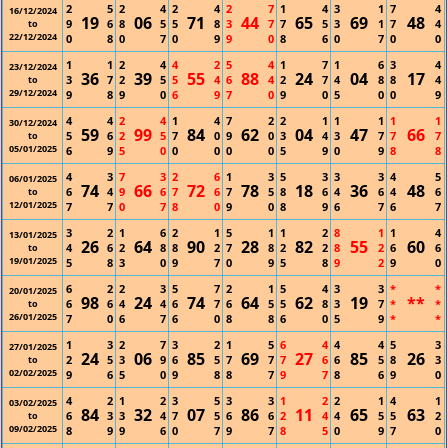
2
5
2
4
2
4
2
7
1
4
3
1
7
4
16/12/2024
19
06
71
44
65
69
48
9
6
8
5
5
8
3
7
7
5
3
1
7
4
to
22/12/2024
0
8
0
7
0
9
9
0
8
6
0
7
0
0
1
1
2
4
4
2
5
4
1
7
1
6
3
4
23/12/2024
36
39
55
88
24
04
17
3
7
2
5
5
4
6
4
2
7
4
8
8
4
to
29/12/2024
9
8
9
0
6
9
7
0
9
0
5
0
0
9
4
4
2
4
1
4
7
2
2
1
1
1
1
1
30/12/2024
59
99
84
62
04
47
66
5
6
2
5
7
0
9
0
3
4
3
7
7
7
to
05/01/2025
6
9
5
0
0
0
0
0
5
9
0
9
8
8
4
3
7
3
2
6
1
3
5
3
3
3
4
5
06/01/2025
74
66
72
78
18
36
48
6
4
9
6
7
6
7
5
8
6
4
6
4
6
to
12/01/2025
7
7
0
7
8
0
9
0
8
9
6
7
6
7
3
2
1
6
2
1
5
1
1
2
8
1
1
4
13/01/2025
26
64
90
28
82
55
60
4
6
2
8
8
2
7
8
2
2
8
2
6
6
to
19/01/2025
5
8
3
0
9
7
0
9
5
8
9
2
9
0
6
2
2
3
5
7
2
1
5
4
3
3
*
*
20/01/2025
98
24
74
64
62
19
**
6
6
4
4
6
7
6
5
5
8
3
7
*
*
to
26/01/2025
7
0
6
7
6
0
8
8
6
0
5
9
*
*
1
3
2
7
3
2
1
5
6
4
4
4
5
3
27/01/2025
24
06
85
69
27
85
26
2
5
3
9
6
5
7
7
7
6
6
5
8
3
to
02/02/2025
9
6
5
0
9
8
8
7
9
7
8
6
9
0
4
2
1
2
3
5
3
3
1
2
2
1
4
1
03/02/2025
84
32
07
86
11
65
63
6
3
3
4
7
5
6
6
2
4
4
5
5
2
to
09/02/2025
8
9
9
6
0
7
9
7
8
5
0
9
7
0