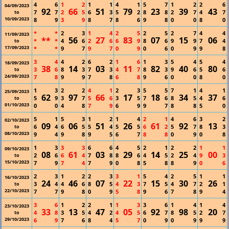
4
6
1
2
1
1
4
1
5
7
1
2
2
6
04/09/2023
92
66
51
79
23
39
43
7
7
2
5
6
3
5
2
8
8
2
7
4
7
to
10/09/2023
8
9
3
9
8
7
8
6
9
8
0
0
8
0
*
*
2
3
1
4
2
5
2
5
2
7
4
4
11/09/2023
**
56
27
83
07
15
06
*
*
4
6
2
6
6
9
8
6
9
9
7
4
to
17/09/2023
*
*
9
7
9
7
0
9
0
6
0
9
9
8
3
4
4
2
6
2
1
6
1
3
5
4
5
4
18/09/2023
38
14
03
11
82
40
80
3
6
8
3
7
3
4
7
8
3
9
6
5
6
to
24/09/2023
7
8
9
9
7
8
6
8
9
6
0
0
8
0
1
3
2
2
4
1
2
3
5
5
7
1
4
1
25/09/2023
62
97
66
17
18
34
37
5
9
3
7
5
6
3
5
7
6
8
5
4
6
to
01/10/2023
0
0
4
8
7
9
6
9
9
7
8
8
5
0
5
1
5
3
1
2
1
4
2
1
4
6
3
2
02/10/2023
09
06
51
26
61
92
13
6
4
6
5
5
4
5
5
6
2
5
7
8
3
to
08/10/2023
9
4
9
8
9
5
6
7
8
8
0
9
0
8
1
3
3
3
6
6
4
5
2
1
2
2
1
1
09/10/2023
08
61
03
29
14
25
00
2
6
6
4
7
8
8
6
4
5
2
4
9
3
to
15/10/2023
7
9
7
4
7
9
0
8
5
8
8
9
0
6
2
3
1
2
2
3
3
1
5
4
2
5
1
1
16/10/2023
24
46
07
22
15
30
26
3
4
4
6
8
5
4
3
7
5
4
7
2
1
to
22/10/2023
7
7
9
8
0
9
5
8
9
6
7
8
9
4
3
6
1
2
2
1
1
3
3
6
1
4
1
4
23/10/2023
33
13
47
05
92
98
20
4
8
3
5
4
2
4
5
6
7
8
5
2
7
to
29/10/2023
6
9
7
6
8
4
5
7
0
9
0
9
9
9