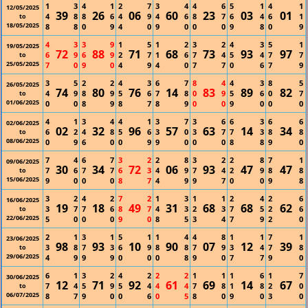
1
3
4
1
2
7
3
4
4
6
5
1
4
1
12/05/2025
39
26
06
60
23
03
01
4
8
8
6
4
9
4
6
8
7
6
4
6
1
to
18/05/2025
8
8
0
9
4
0
9
0
0
0
9
8
0
9
4
3
3
9
1
5
1
2
3
2
4
3
5
1
19/05/2025
72
88
71
68
73
93
97
6
9
6
9
2
7
1
6
7
4
5
4
7
7
to
25/05/2025
7
0
9
0
4
9
4
0
7
7
0
6
7
9
3
5
2
2
4
3
6
7
8
4
4
3
8
5
26/05/2025
74
80
76
14
83
89
82
4
9
8
9
5
6
7
8
0
9
5
6
0
7
to
01/06/2025
0
0
8
9
8
7
8
9
0
0
9
0
0
0
4
1
3
4
4
1
3
7
3
6
6
3
6
6
02/06/2025
02
32
96
57
63
14
34
6
2
4
8
5
6
3
0
3
7
7
3
8
8
to
08/06/2025
0
9
6
0
0
9
9
0
0
0
8
8
9
0
7
4
6
7
3
2
2
8
3
2
2
8
7
1
09/06/2025
30
34
72
06
93
47
47
7
6
7
7
6
3
4
9
7
4
2
9
8
8
to
15/06/2025
9
0
0
0
8
7
4
9
9
7
0
0
9
8
3
2
4
2
7
2
1
3
1
1
2
4
2
6
16/06/2025
19
18
49
31
68
68
62
3
7
7
6
8
7
4
3
2
3
7
5
2
6
to
22/06/2025
5
0
0
0
9
0
8
5
3
4
7
9
2
0
2
1
3
1
5
1
1
4
4
8
1
1
7
1
23/06/2025
98
93
10
90
07
12
39
3
8
7
3
6
9
8
8
7
9
3
4
7
8
to
29/06/2025
4
9
9
9
0
0
0
8
9
0
7
7
9
0
6
1
3
2
4
2
2
2
1
1
1
6
1
7
30/06/2025
12
71
92
61
69
14
67
7
4
5
9
5
4
4
4
7
8
1
8
2
0
to
06/07/2025
8
7
9
0
0
6
0
5
8
0
9
0
3
0