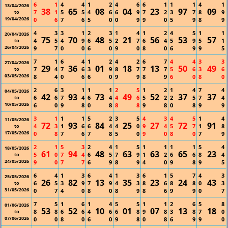
6
1
4
4
1
2
4
6
6
1
1
1
4
1
13/04/2026
38
65
08
04
23
97
09
7
1
5
5
4
6
6
9
7
2
3
7
8
9
to
19/04/2026
0
6
7
6
5
0
0
9
9
0
5
9
8
9
4
3
3
1
2
3
1
4
1
2
4
5
1
1
20/04/2026
75
70
48
21
56
53
57
4
5
4
9
6
5
2
7
6
4
5
9
5
1
to
26/04/2026
9
7
0
0
6
0
9
0
8
0
6
9
9
5
7
1
6
4
1
2
4
2
6
7
4
4
3
3
27/04/2026
29
36
01
18
13
50
49
7
4
7
6
3
9
8
7
7
7
5
6
3
6
to
03/05/2026
8
4
0
6
6
0
9
9
8
9
6
0
8
0
2
6
3
1
1
1
2
5
1
2
1
4
7
4
04/05/2026
42
93
73
49
52
37
37
6
6
7
4
6
4
4
6
5
2
2
5
7
4
to
10/05/2026
6
0
9
8
0
8
8
8
9
8
0
8
9
9
3
1
1
1
5
2
3
5
4
3
4
5
1
4
11/05/2026
72
93
84
25
27
72
91
4
3
1
6
6
4
4
0
9
4
5
7
1
8
to
17/05/2026
0
8
7
6
7
8
5
0
9
0
8
0
7
9
2
1
5
3
2
4
1
5
1
1
1
1
5
4
18/05/2026
61
94
48
63
63
65
23
5
0
7
4
6
5
7
9
1
2
6
6
8
4
to
24/05/2026
9
0
7
7
6
9
8
9
4
0
9
8
9
5
6
4
1
3
6
4
1
3
6
1
5
7
4
3
25/05/2026
26
82
13
35
23
24
43
6
5
3
9
7
9
4
3
8
6
8
8
0
3
to
31/05/2026
0
7
4
0
8
0
8
9
8
6
9
9
0
7
7
5
1
6
1
4
5
5
1
1
2
6
5
8
01/06/2026
53
52
10
01
07
13
18
8
8
6
6
4
6
6
8
9
8
3
8
7
0
to
07/06/2026
0
0
8
0
6
0
9
8
0
8
6
9
9
0