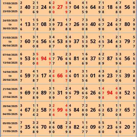
2
2
1
6
2
3
6
4
1
7
1
4
7
6
17/03/2025
40
24
27
04
64
18
56
2
2
2
8
0
5
7
5
6
8
2
6
8
0
to
23/03/2025
0
6
9
0
0
9
7
5
9
9
8
8
0
0
1
1
5
2
8
1
7
7
3
5
5
2
2
2
24/03/2025
13
08
73
26
40
24
80
4
5
7
3
9
4
7
9
3
6
7
6
7
9
to
30/03/2025
6
7
8
3
0
8
8
0
8
9
0
6
9
9
1
3
1
3
4
5
4
3
3
1
1
2
1
5
31/03/2025
60
56
53
37
52
34
79
7
7
6
5
4
8
9
5
3
4
5
4
3
7
to
06/04/2025
8
0
8
8
7
0
0
9
9
7
7
8
3
7
6
3
5
1
3
2
3
1
6
4
2
3
3
5
07/04/2025
53
94
76
81
37
87
56
9
0
6
6
7
6
6
4
8
5
7
5
6
5
to
13/04/2025
0
0
8
7
7
8
9
6
9
8
9
9
6
6
2
4
1
3
2
3
4
3
1
4
3
6
2
3
14/04/2025
59
17
66
01
01
23
39
6
7
3
4
6
6
6
3
3
8
9
7
5
8
to
20/04/2025
7
8
7
0
8
7
0
5
6
9
0
0
6
8
8
4
1
3
1
2
4
6
6
1
4
4
8
1
21/04/2025
69
89
31
79
26
94
52
9
7
8
7
3
9
6
6
6
6
7
0
8
5
to
27/04/2025
9
8
9
9
9
0
7
7
0
9
8
0
9
6
3
1
1
3
2
4
4
7
2
3
1
1
1
1
28/04/2025
67
58
99
84
26
63
65
4
2
2
7
3
6
5
8
0
6
2
2
7
7
to
04/05/2025
9
4
2
8
4
9
9
9
0
7
3
0
8
7
7
3
2
3
4
2
2
1
1
5
5
1
3
6
05/05/2025
35
70
08
82
09
23
20
7
4
6
8
6
7
8
4
2
6
7
6
9
7
to
11/05/2025
9
8
9
9
0
9
8
7
7
8
0
6
0
7