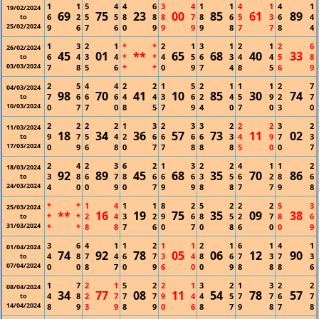
1
1
5
4
4
6
3
4
1
1
4
1
4
1
19/02/2024
69
75
23
00
85
61
89
6
2
5
5
8
8
8
7
8
6
5
3
6
4
to
25/02/2024
9
6
7
6
0
9
9
9
9
8
7
7
8
4
1
3
2
1
*
*
2
1
3
1
2
1
2
6
26/02/2024
45
01
**
65
68
40
33
6
4
3
4
*
*
4
5
6
3
4
4
5
8
to
03/03/2024
7
8
5
6
*
*
0
9
7
4
8
5
6
9
2
5
4
4
2
2
1
5
2
1
1
1
2
7
04/03/2024
98
70
41
10
85
30
74
7
6
6
6
4
4
3
6
2
4
5
9
2
7
to
10/03/2024
0
7
7
0
8
5
7
9
4
0
7
0
3
0
2
2
2
2
1
3
2
3
3
2
2
2
3
2
11/03/2024
18
34
36
57
73
11
02
9
7
5
4
2
6
6
6
6
3
4
9
7
3
to
17/03/2024
0
9
6
8
0
7
7
8
8
8
5
0
0
7
2
4
2
3
6
2
1
3
2
2
4
1
1
2
18/03/2024
92
89
45
68
35
70
86
3
8
6
7
8
6
6
6
3
5
6
2
8
6
to
24/03/2024
4
0
0
9
0
7
9
9
8
8
7
7
9
8
*
*
1
4
1
1
8
2
5
2
2
2
5
3
25/03/2024
**
16
19
75
35
09
38
*
*
2
4
3
2
9
6
8
5
2
7
8
6
to
31/03/2024
*
*
8
8
7
6
0
7
0
8
6
0
0
9
3
6
4
1
1
2
1
1
2
1
6
1
4
1
01/04/2024
74
92
78
05
06
12
90
4
8
7
4
6
7
3
4
8
6
7
3
7
3
to
07/04/2024
0
0
8
7
0
9
6
0
0
9
8
8
8
6
1
7
2
1
5
2
2
1
3
2
1
3
2
2
08/04/2024
34
77
08
11
54
78
57
4
8
2
7
7
7
9
4
4
5
7
7
6
7
to
14/04/2024
8
9
3
9
8
9
0
6
8
7
9
8
7
8