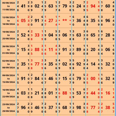
2
2
3
1
2
1
2
3
2
7
2
1
1
4
05/08/2024
41
02
63
79
24
94
60
4
9
8
4
5
5
7
6
5
8
2
4
7
8
to
11/08/2024
8
0
9
7
9
7
8
0
5
9
5
9
8
8
5
2
2
6
1
1
*
*
6
4
6
1
3
2
12/08/2024
05
91
27
**
36
35
96
6
3
7
7
4
2
*
*
7
4
8
5
8
4
to
18/08/2024
9
0
0
8
7
4
*
*
0
8
9
9
8
0
2
4
2
1
1
5
2
1
3
3
6
1
6
3
19/08/2024
52
33
04
06
63
65
28
3
8
3
3
9
9
3
7
5
3
0
2
7
6
to
25/08/2024
0
0
8
9
0
0
5
8
8
7
0
2
9
9
5
3
1
3
1
4
3
1
1
1
1
1
3
1
26/08/2024
15
88
11
91
89
20
06
7
4
2
5
4
8
7
2
7
8
3
4
3
6
to
01/09/2024
9
8
5
0
6
9
9
8
0
0
8
5
4
9
1
1
3
3
3
3
4
5
5
3
3
1
3
2
02/09/2024
35
77
35
02
92
14
32
2
1
6
5
4
6
7
8
6
9
4
4
5
0
to
08/09/2024
0
3
8
9
6
6
9
9
8
0
4
9
5
0
1
1
2
3
2
5
4
2
3
5
2
1
1
5
09/09/2024
91
84
46
15
79
00
32
3
0
7
5
5
5
7
6
5
5
3
1
6
8
to
15/09/2024
5
0
9
6
7
6
0
7
9
9
5
8
6
9
4
1
1
3
2
5
5
1
1
6
7
4
2
1
16/09/2024
03
21
01
88
53
44
16
6
2
3
8
8
7
6
1
5
7
8
0
9
1
to
22/09/2024
0
0
8
0
0
9
7
6
9
0
9
0
0
4
2
2
2
7
2
1
4
1
1
3
4
1
2
5
23/09/2024
96
46
37
68
98
77
38
7
4
3
9
5
7
5
7
3
5
5
2
4
6
to
29/09/2024
0
0
9
0
6
9
7
0
5
0
8
4
7
7