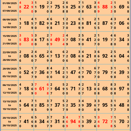
4
3
1
2
2
2
6
7
1
3
4
2
1
5
01/09/2025
22
19
75
25
63
88
69
8
9
1
7
7
5
8
8
7
0
5
3
5
6
to
07/09/2025
0
0
9
0
8
8
8
0
8
0
9
3
0
8
1
4
1
4
6
1
2
6
1
2
1
4
3
4
08/09/2025
18
82
21
23
81
87
06
3
5
7
9
8
3
0
8
8
4
2
6
7
6
to
14/09/2025
7
9
0
9
8
7
0
9
9
5
5
7
0
6
3
5
3
2
7
2
4
2
5
2
1
4
6
3
15/09/2025
83
17
49
08
41
19
34
5
8
8
5
8
3
7
7
9
2
0
7
7
3
to
21/09/2025
0
0
0
0
9
4
9
9
0
7
0
8
0
8
2
2
4
2
6
6
2
3
4
3
6
2
5
4
22/09/2025
08
65
13
08
21
92
04
2
6
5
4
7
7
2
6
8
8
6
4
6
4
to
28/09/2025
6
0
7
9
8
0
6
9
0
0
7
6
9
6
5
1
7
8
4
2
1
3
1
6
7
3
1
1
29/09/2025
52
36
14
47
70
79
39
0
4
7
8
7
2
1
4
7
7
0
7
4
3
to
05/10/2025
0
7
9
0
0
0
2
0
9
7
0
9
8
5
4
3
7
6
2
5
2
4
2
5
2
8
3
8
06/10/2025
18
61
64
71
13
68
97
7
6
9
7
7
9
5
7
2
8
6
0
8
9
to
12/10/2025
0
9
0
8
7
0
0
0
7
0
8
0
8
0
4
7
1
3
7
5
2
3
4
3
3
3
1
2
13/10/2025
64
85
37
35
39
95
48
5
8
2
3
7
5
2
3
9
6
7
5
6
8
to
19/10/2025
7
9
5
9
9
7
9
9
0
0
9
7
7
8
7
6
5
3
7
3
4
7
1
1
3
7
1
1
20/10/2025
41
34
31
94
39
72
70
7
6
8
4
7
8
6
8
3
2
4
7
1
2
to
26/10/2025
0
9
0
7
9
0
9
9
9
6
0
8
5
7