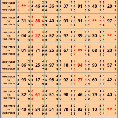
*
*
1
2
3
7
1
4
3
1
1
3
3
3
01/01/2024
**
46
36
37
91
48
28
*
*
4
6
4
9
2
5
6
0
3
6
9
7
to
07/01/2024
*
*
9
8
6
0
0
8
0
0
0
9
0
8
4
1
3
3
6
1
3
6
2
2
*
*
2
2
08/01/2024
31
88
40
03
91
**
97
4
3
6
6
9
3
8
7
3
9
*
*
3
6
to
14/01/2024
5
7
9
9
9
6
9
0
4
0
*
*
4
9
3
2
1
4
2
1
1
1
1
1
1
1
*
*
15/01/2024
04
27
52
97
39
30
**
7
3
2
5
3
2
8
2
3
9
3
9
*
*
to
21/01/2024
0
4
9
8
0
9
0
4
9
9
9
0
*
*
4
3
2
3
3
4
4
8
*
*
3
1
4
4
22/01/2024
01
71
25
67
**
68
20
7
8
6
9
9
5
5
9
*
*
5
3
8
7
to
28/01/2024
9
0
9
9
0
6
7
0
*
*
8
4
0
9
3
2
3
4
1
3
3
1
4
2
4
6
1
1
29/01/2024
86
25
97
18
94
93
57
5
5
9
4
8
5
8
2
5
3
7
8
7
7
to
04/02/2024
0
9
0
7
0
9
0
5
0
9
8
9
7
9
2
2
3
1
5
4
1
2
1
5
2
4
5
6
05/02/2024
93
17
98
92
77
69
42
3
5
3
7
6
4
8
4
7
5
5
5
9
7
to
11/02/2024
4
6
5
9
8
0
0
6
9
7
9
0
0
9
3
6
2
3
3
2
3
4
1
7
3
1
3
6
12/02/2024
32
61
51
98
46
79
40
5
7
6
3
5
9
6
7
5
9
4
8
4
6
to
18/02/2024
5
9
8
5
7
0
0
7
8
0
0
0
7
8
2
5
1
2
2
4
5
5
2
7
1
3
*
*
19/02/2024
40
84
51
70
93
10
**
4
6
1
3
5
8
5
6
2
8
3
7
*
*
to
25/02/2024
8
9
6
9
8
9
7
9
5
8
7
0
*
*