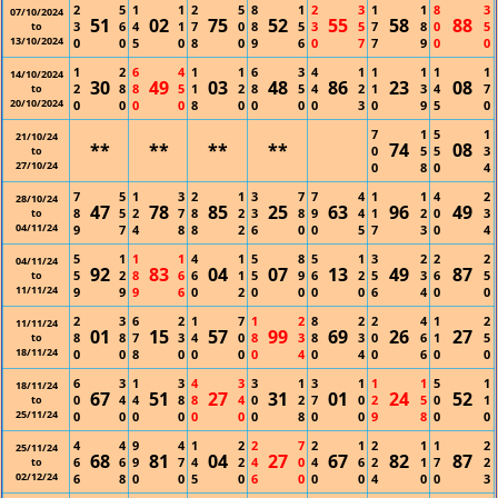
2
5
1
1
2
5
8
1
2
3
1
1
8
3
07/10/2024
51
02
75
52
55
58
88
3
6
4
1
7
0
8
5
3
5
7
8
0
5
to
13/10/2024
0
0
5
0
8
0
9
6
0
7
7
9
0
0
1
2
6
4
1
1
6
3
4
1
1
1
1
1
14/10/2024
30
49
03
48
86
23
08
2
8
8
5
1
2
8
5
4
2
1
3
4
7
to
20/10/2024
0
0
0
0
8
0
0
0
0
3
0
9
5
0
7
1
5
1
21/10/24
**
**
**
**
74
08
0
5
5
3
to
27/10/24
0
8
0
4
7
5
1
3
2
1
3
7
7
4
1
1
4
2
28/10/24
47
78
85
25
63
96
49
8
5
2
7
8
2
3
8
9
4
1
2
0
3
to
04/11/24
9
7
4
8
8
2
6
0
0
5
7
3
0
4
5
1
1
1
4
1
5
8
5
1
3
2
2
2
04/11/24
92
83
04
07
13
49
87
5
2
8
6
6
1
5
9
6
2
5
3
6
5
to
11/11/24
9
9
9
6
0
2
0
0
0
0
6
4
0
0
2
3
6
2
1
7
1
2
8
2
2
4
1
2
11/11/24
01
15
57
99
69
26
27
8
8
7
3
4
0
8
3
8
3
0
6
1
5
to
18/11/24
0
0
8
0
0
0
0
4
0
4
0
6
0
0
6
3
1
3
4
3
3
1
3
1
1
1
5
1
18/11/24
67
51
27
31
01
24
52
0
4
4
8
8
4
0
2
7
0
2
5
0
1
to
25/11/24
0
0
0
0
0
0
0
8
0
0
9
8
0
0
4
4
9
4
1
2
2
7
2
1
2
1
1
2
25/11/24
68
81
04
27
67
82
87
6
6
9
7
4
2
4
0
4
6
2
1
7
2
to
02/12/24
6
8
0
0
5
0
6
0
0
0
4
0
0
3