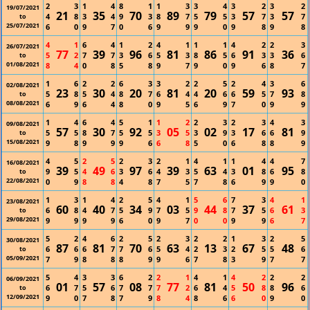
2
3
1
4
8
1
1
3
3
4
3
2
3
2
19/07/2021
21
35
70
89
79
57
57
4
8
3
4
9
3
8
7
5
5
3
7
3
7
to
25/07/2021
6
0
9
7
0
6
9
9
9
0
9
8
9
8
4
1
6
4
1
2
4
1
1
1
4
2
2
3
26/07/2021
77
39
96
81
86
91
36
5
2
7
7
3
6
5
3
8
5
6
3
3
6
to
01/08/2021
8
4
0
8
5
8
9
7
9
0
9
6
8
7
1
6
2
2
6
3
3
2
2
5
2
4
3
6
02/08/2021
23
30
20
81
20
59
93
5
8
5
4
8
7
6
4
4
6
6
5
7
8
to
08/08/2021
6
9
6
4
8
0
9
5
6
9
7
0
9
9
1
4
6
4
5
1
1
2
2
3
2
3
4
3
09/08/2021
57
30
92
05
02
17
81
5
5
8
7
5
5
3
5
3
9
3
6
6
9
to
15/08/2021
9
8
9
9
9
6
6
8
5
0
6
8
8
9
4
5
2
5
2
3
2
1
4
1
1
4
4
7
16/08/2021
39
49
97
39
63
01
95
9
5
4
6
3
6
4
3
5
4
3
8
6
8
to
22/08/2021
0
9
8
8
4
8
7
5
7
8
6
9
9
0
1
3
1
4
2
5
4
1
5
6
7
3
4
1
23/08/2021
60
40
34
03
44
37
61
6
8
4
7
5
9
7
5
9
8
7
5
6
3
to
29/08/2021
9
9
9
9
6
0
9
7
0
0
9
9
6
7
5
2
4
6
2
5
2
3
2
2
1
3
2
5
30/08/2021
87
81
70
63
13
67
48
6
6
6
7
7
6
5
4
2
3
2
5
5
6
to
05/09/2021
7
9
8
8
8
9
9
6
7
8
3
9
7
7
5
4
3
3
6
2
2
1
4
1
4
2
2
2
06/09/2021
01
57
08
77
81
50
96
6
7
5
6
7
7
7
2
6
4
5
8
8
6
to
12/09/2021
9
0
7
8
7
9
8
4
8
6
6
0
9
0