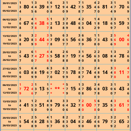
1
1
3
1
6
3
1
7
1
4
2
3
1
5
30/01/2023
80
39
12
42
35
81
70
3
4
4
8
7
9
4
7
5
4
6
4
7
6
to
05/02/2023
4
5
6
0
8
0
9
8
7
7
0
4
9
9
2
4
1
5
1
3
7
4
2
1
4
3
3
1
06/02/2023
67
38
13
48
04
18
59
6
6
4
6
2
3
8
6
3
1
8
6
5
3
to
12/02/2023
8
7
8
7
8
8
9
8
5
2
9
9
7
5
6
3
2
3
5
6
3
3
6
1
1
2
5
4
13/02/2023
20
44
09
56
36
43
00
8
8
3
4
7
6
5
6
8
7
3
5
6
6
to
19/02/2023
8
9
9
7
8
7
7
7
9
8
0
6
9
0
2
6
1
4
4
2
6
3
1
2
2
1
3
2
20/02/2023
43
27
58
19
56
08
78
5
7
4
5
5
8
7
7
4
6
3
8
4
6
to
26/02/2023
7
0
7
8
6
8
8
9
0
8
5
9
0
0
5
6
4
6
3
6
3
2
3
2
4
3
3
4
27/02/2023
03
19
02
78
74
14
11
6
8
8
6
7
7
5
8
7
4
8
4
8
7
to
05/03/2023
9
9
9
7
0
9
9
8
7
8
9
7
0
0
1
2
1
1
*
*
5
1
3
3
4
3
1
3
06/03/2023
72
13
**
15
86
03
43
7
4
3
5
*
*
7
4
7
6
8
0
6
4
to
12/03/2023
9
6
7
7
*
*
9
0
8
7
8
0
7
6
3
1
2
4
8
3
3
7
2
5
6
4
3
6
13/03/2023
41
51
79
32
00
35
61
4
5
3
8
9
6
4
7
8
7
7
5
3
7
to
19/03/2023
7
5
0
9
0
0
6
8
0
8
0
6
0
8
1
2
5
4
1
8
2
7
2
2
2
3
2
1
20/03/2023
54
28
36
04
46
79
65
5
4
8
5
5
8
3
8
2
4
6
7
2
2
to
26/03/2023
9
8
9
9
7
0
5
9
0
0
9
9
2
2