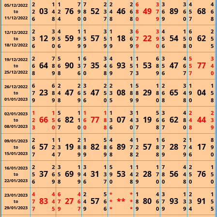
2
1
1
7
7
2
2
2
6
3
3
3
4
4
05/12/2022
03
76
52
46
49
89
68
2
4
2
9
8
3
4
6
8
7
6
6
5
6
to
11/12/2022
6
8
4
0
0
7
8
8
0
9
9
0
7
8
2
3
4
1
1
3
1
3
6
3
4
1
6
2
12/12/2022
12
59
57
18
22
54
62
3
9
5
9
5
5
1
6
7
9
5
5
0
5
to
18/12/2022
6
0
6
9
9
9
9
9
9
0
6
8
0
5
2
7
5
1
6
3
4
1
1
6
3
4
5
3
19/12/2022
64
90
35
93
53
47
77
6
8
6
3
7
4
6
5
1
8
5
6
5
4
to
25/12/2022
8
9
8
6
0
8
9
7
3
9
6
7
7
0
6
6
2
2
3
2
2
1
5
1
2
3
1
1
26/12/2022
23
47
47
08
29
65
04
7
8
4
6
5
5
3
8
8
8
6
4
9
5
to
01/01/2023
9
9
8
9
6
0
5
9
9
0
8
8
0
8
1
1
5
1
1
1
1
3
1
5
3
4
2
2
02/01/2023
66
82
77
07
19
62
44
2
5
6
1
6
8
3
4
3
6
6
8
4
3
to
08/01/2023
3
0
7
0
0
8
6
0
7
8
7
0
8
9
2
1
1
2
1
5
4
4
1
1
6
2
1
8
09/01/2023
57
19
82
89
57
28
17
6
2
3
8
8
8
6
7
2
8
7
7
4
9
to
15/01/2023
7
4
7
9
9
9
8
8
2
8
9
9
6
0
2
2
3
1
3
1
5
1
1
1
7
4
2
1
16/01/2023
37
69
31
53
28
56
76
5
6
5
9
4
3
9
4
2
7
8
4
5
5
to
22/01/2023
6
9
8
9
6
7
0
8
9
0
0
8
0
0
4
4
6
4
2
5
*
*
1
4
3
1
2
1
23/01/2023
83
27
57
**
80
93
91
7
4
7
6
4
6
*
*
8
6
7
3
3
5
to
29/01/2023
7
5
9
7
9
6
*
*
9
0
9
9
4
5