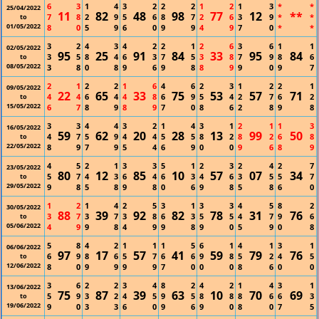
6
3
1
4
3
2
2
2
1
2
1
3
*
*
25/04/2022
11
82
48
98
77
12
**
7
8
2
9
5
6
8
7
2
6
3
9
*
*
to
01/05/2022
8
0
5
9
6
0
9
9
4
9
7
0
*
*
3
2
4
3
4
2
2
1
2
6
3
6
1
1
02/05/2022
95
25
91
84
33
95
84
3
5
8
4
6
3
7
5
3
8
7
9
8
6
to
08/05/2022
3
8
0
8
9
6
9
8
8
9
9
0
9
7
2
1
2
2
1
6
4
6
2
3
1
2
2
1
09/05/2022
22
65
33
75
53
57
71
4
4
6
4
4
8
6
9
5
4
2
7
6
2
to
15/05/2022
6
7
8
9
8
9
7
0
8
6
2
8
9
8
3
3
4
4
3
2
1
4
3
1
2
1
1
3
16/05/2022
59
62
20
28
13
99
50
4
7
5
9
4
4
5
5
8
2
8
2
6
8
to
22/05/2022
8
9
7
9
5
4
6
9
0
0
9
6
8
9
4
5
2
1
3
3
5
1
2
3
2
4
2
7
23/05/2022
80
12
85
10
57
07
34
5
7
4
3
6
4
6
3
4
6
3
5
5
7
to
29/05/2022
9
8
5
8
9
8
0
6
9
8
5
8
6
0
1
2
1
4
2
5
3
1
3
3
4
5
8
2
30/05/2022
88
39
92
82
78
31
76
3
7
3
7
3
8
6
3
5
5
4
7
9
6
to
05/06/2022
4
9
9
8
4
9
9
8
9
0
5
9
0
8
5
8
4
2
1
1
1
5
6
1
4
1
3
1
06/06/2022
97
17
57
41
59
79
76
6
9
8
6
5
7
6
6
9
8
5
2
4
5
to
12/06/2022
8
0
9
9
9
9
7
0
0
0
8
6
0
0
3
6
2
2
3
4
8
2
4
2
1
4
3
1
13/06/2022
75
87
39
63
10
70
69
5
9
3
2
4
5
9
5
8
8
8
6
6
3
to
19/06/2022
9
0
3
3
6
0
9
6
9
0
8
0
7
5