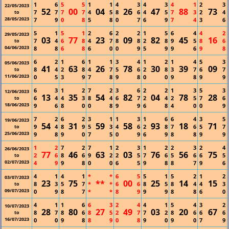
1
6
5
5
1
1
4
3
4
3
4
1
2
3
22/05/2023
52
00
04
26
47
88
73
7
7
7
7
4
5
8
6
4
5
7
3
2
4
to
28/05/2023
7
9
0
8
5
8
0
7
6
9
7
4
3
6
5
1
5
1
2
6
2
2
1
5
6
4
4
2
29/05/2023
03
77
23
09
82
45
16
7
4
6
8
4
7
8
8
2
8
9
5
8
6
to
04/06/2023
8
8
6
8
6
0
0
9
5
9
9
6
9
8
6
2
1
6
1
1
3
4
1
2
1
4
5
3
05/06/2023
41
63
26
78
30
39
09
8
4
2
8
4
7
5
6
2
8
3
7
6
7
to
11/06/2023
0
5
3
9
7
8
9
8
0
0
9
8
9
9
6
3
1
2
7
2
3
6
2
2
1
3
5
3
12/06/2023
13
35
54
82
04
78
28
6
4
4
3
8
4
6
7
2
4
2
5
7
6
to
18/06/2023
9
6
8
0
0
8
9
9
6
8
4
0
0
9
7
2
6
2
3
1
1
3
1
6
6
4
3
5
19/06/2023
54
31
59
58
93
18
71
9
4
8
9
5
3
4
6
2
8
7
6
5
7
to
25/06/2023
9
8
9
0
7
5
0
9
6
9
8
8
9
9
1
2
7
2
7
1
2
3
1
2
2
3
2
4
26/06/2023
77
46
63
03
76
56
75
2
6
8
6
9
2
2
5
7
6
5
6
6
5
to
02/07/2023
4
9
9
8
0
0
6
5
9
8
8
7
9
6
4
1
4
1
*
*
6
5
5
1
5
2
1
2
03/07/2023
23
75
**
00
25
14
15
8
3
5
7
*
*
6
6
8
5
8
4
4
3
to
09/07/2023
0
9
8
7
*
*
8
9
9
9
8
8
6
0
4
1
1
6
6
3
2
4
4
1
5
4
3
2
10/07/2023
28
80
27
49
03
20
67
8
7
8
6
8
5
2
7
7
2
8
6
6
6
to
16/07/2023
0
0
9
8
8
9
0
8
9
0
9
0
7
9