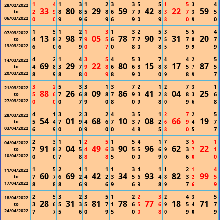
1
4
1
3
1
2
3
3
5
5
1
5
3
4
28/02/2022
33
80
29
59
42
22
59
2
9
8
8
5
8
6
7
9
8
3
7
3
5
to
06/03/2022
0
0
9
9
6
9
6
9
0
9
8
0
9
0
1
5
1
2
1
3
1
3
2
5
3
5
5
4
07/03/2022
13
98
05
78
90
31
20
4
8
2
7
9
5
6
7
7
7
5
7
8
7
to
13/03/2022
6
0
6
9
0
7
0
8
0
8
5
9
9
9
4
2
1
4
3
5
4
5
3
7
4
4
2
5
14/03/2022
69
29
22
80
15
17
87
4
8
3
7
9
8
6
6
8
8
8
5
7
5
to
20/03/2022
8
9
8
8
0
9
8
9
0
0
9
8
9
7
3
2
5
3
3
1
3
7
2
1
2
7
3
1
21/03/2022
88
26
09
86
41
04
25
5
6
7
6
8
8
7
9
3
2
8
8
3
6
to
27/03/2022
0
0
0
7
9
0
8
0
9
8
0
9
6
8
4
1
3
2
3
2
4
3
5
1
2
7
2
5
28/03/2022
54
01
68
10
08
66
19
5
4
7
9
4
6
7
3
7
2
6
9
4
7
to
03/04/2022
6
9
0
0
9
0
0
4
8
5
8
0
5
7
2
3
1
1
2
5
1
5
4
1
7
3
5
1
04/04/2022
91
04
49
90
96
62
22
7
8
2
5
4
6
3
5
5
6
9
3
7
1
to
10/04/2022
0
0
7
8
8
8
5
0
0
9
0
6
0
0
1
5
2
1
1
1
1
3
4
1
1
2
1
4
11/04/2022
60
69
42
34
93
82
99
7
7
6
2
4
2
3
5
6
4
8
3
2
5
to
17/04/2022
8
8
8
6
9
6
9
6
9
8
9
7
6
9
2
5
3
2
3
5
1
2
2
3
2
4
3
5
18/04/2022
28
31
81
78
77
18
71
3
6
5
3
5
7
1
6
5
6
9
5
4
7
to
24/04/2022
7
7
5
6
0
9
5
0
0
8
0
9
0
9