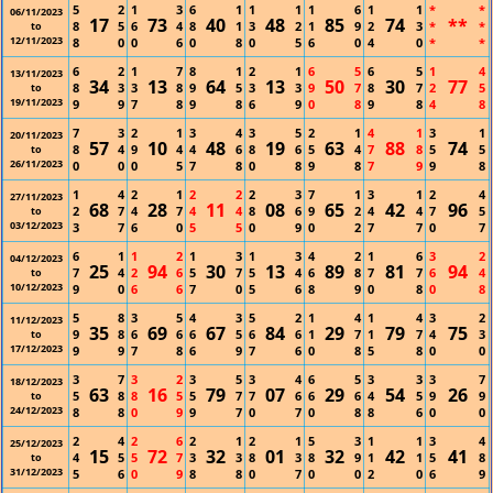
5
2
1
3
6
1
1
1
1
6
1
1
*
*
06/11/2023
17
73
40
48
85
74
**
8
5
6
4
8
1
3
2
1
9
2
3
*
*
to
12/11/2023
8
0
0
6
0
8
0
5
6
0
4
0
*
*
6
2
1
7
8
1
2
1
6
5
6
5
1
4
13/11/2023
34
13
64
13
50
30
77
8
3
3
8
9
5
3
3
9
7
8
7
2
5
to
19/11/2023
9
9
7
8
9
8
6
9
0
8
9
8
4
8
7
3
2
1
3
4
3
5
2
1
4
1
3
1
20/11/2023
57
10
48
19
63
88
74
8
4
9
4
4
6
8
6
5
4
7
8
5
5
to
26/11/2023
0
0
0
5
7
8
0
8
9
8
7
9
9
8
1
4
2
1
2
2
2
3
7
1
3
1
2
4
27/11/2023
68
28
11
08
65
42
96
2
7
4
7
4
4
8
6
9
2
4
4
7
5
to
03/12/2023
3
7
6
0
5
5
0
9
0
2
7
7
0
7
6
1
1
2
1
3
1
3
4
2
1
6
3
2
04/12/2023
25
94
30
13
89
81
94
7
4
2
6
5
7
5
4
6
8
7
7
6
4
to
10/12/2023
9
0
6
6
7
0
5
6
8
9
0
8
0
8
5
8
3
5
4
3
5
2
1
4
1
4
3
2
11/12/2023
35
69
67
84
29
79
75
9
8
6
6
6
5
6
6
1
7
1
7
4
3
to
17/12/2023
9
9
7
8
6
9
7
6
0
8
5
8
0
0
3
7
3
2
3
5
3
4
6
5
3
3
3
7
18/12/2023
63
16
79
07
29
54
26
5
8
8
5
5
7
7
6
6
6
4
5
9
9
to
24/12/2023
8
8
0
9
9
7
0
7
0
8
8
6
0
0
2
4
2
6
2
1
2
1
5
3
1
1
3
4
25/12/2023
15
72
32
01
32
42
41
4
5
5
7
3
3
8
3
8
9
1
1
5
8
to
31/12/2023
5
6
0
9
8
8
0
7
0
0
2
0
6
9