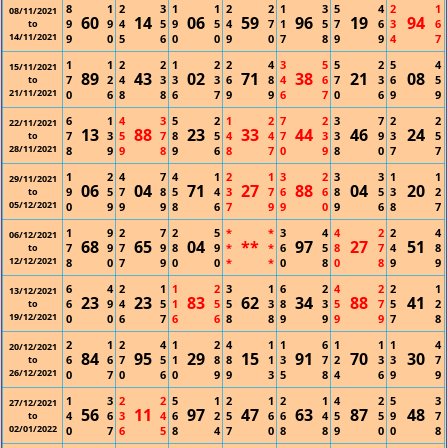
8
1
2
3
1
1
2
2
1
3
5
4
2
1
08/11/2021
60
14
06
59
96
19
94
9
9
4
5
9
5
4
7
1
5
7
6
3
6
to
14/11/2021
9
0
5
6
0
0
9
0
7
8
9
9
4
7
1
1
2
2
1
2
2
4
3
5
5
2
5
4
15/11/2021
89
43
02
71
38
21
08
7
2
4
3
3
3
6
8
4
6
7
3
6
5
to
21/11/2021
0
6
8
8
6
7
9
9
6
7
0
6
9
9
6
1
4
3
5
2
1
2
7
2
3
7
2
2
22/11/2021
13
88
23
33
44
46
24
7
3
5
7
8
5
4
4
7
3
3
9
3
5
to
28/11/2021
8
9
9
8
9
6
8
7
0
9
8
0
7
7
1
2
4
7
4
1
2
1
3
2
3
3
1
1
29/11/2021
06
04
71
27
88
04
20
9
5
7
8
5
4
3
7
6
6
8
5
3
2
to
05/12/2021
0
9
9
9
8
6
7
9
9
0
9
6
8
7
1
9
2
7
2
5
*
*
3
4
4
2
2
4
06/12/2021
68
65
04
**
97
27
51
7
9
7
9
8
9
*
*
6
5
8
7
4
8
to
12/12/2021
8
0
7
9
0
0
*
*
0
8
0
8
9
9
6
4
2
1
1
2
3
1
6
2
4
2
2
1
13/12/2021
23
23
83
62
34
88
41
6
9
4
5
1
5
5
3
8
3
5
7
5
2
to
19/12/2021
0
0
6
7
6
6
8
8
9
9
9
9
7
8
2
1
2
4
1
2
4
1
1
6
1
1
1
4
20/12/2021
84
95
29
15
91
70
30
6
6
7
5
1
8
8
1
3
7
2
3
3
7
to
26/12/2021
0
7
0
6
0
9
9
3
5
8
4
6
9
9
1
3
2
2
5
1
2
1
2
1
4
2
5
3
27/12/2021
56
11
97
47
63
87
48
4
6
3
4
6
2
5
6
6
4
5
5
9
7
to
02/01/2022
0
7
6
5
8
4
7
0
8
8
9
0
0
8