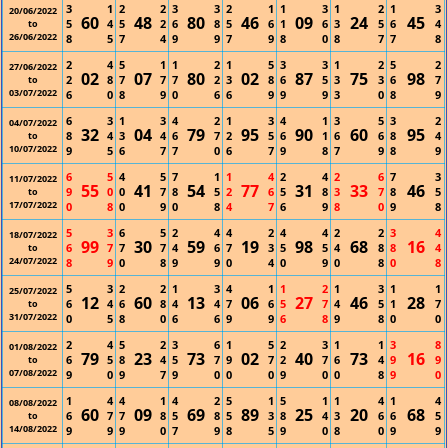
3
1
2
2
3
3
2
1
1
3
1
2
1
3
20/06/2022
60
48
80
46
09
24
45
5
4
5
2
6
8
5
6
1
6
3
5
6
4
to
26/06/2022
8
5
7
4
9
9
7
9
8
0
8
7
7
8
2
4
5
1
1
2
1
5
3
3
1
2
5
2
27/06/2022
02
07
80
02
87
75
98
2
8
7
7
7
2
3
8
6
5
3
3
6
7
to
03/07/2022
6
0
8
9
0
6
6
9
9
9
3
0
8
9
6
3
1
3
4
2
1
3
4
1
3
5
3
2
04/07/2022
32
04
79
95
90
60
95
8
4
3
4
6
7
2
5
6
1
6
6
8
4
to
10/07/2022
9
5
6
7
7
0
6
7
9
8
7
9
8
9
6
5
4
5
7
1
1
4
2
4
2
6
7
3
11/07/2022
55
41
54
77
31
33
46
9
0
0
7
8
5
2
6
5
8
3
7
8
5
to
17/07/2022
0
8
0
9
0
8
4
7
6
9
8
0
9
8
5
3
6
5
2
4
4
2
4
4
2
2
3
4
18/07/2022
99
30
59
19
98
68
16
6
7
7
7
4
6
7
3
5
5
4
8
8
4
to
24/07/2022
8
9
0
8
9
9
0
4
0
9
0
8
0
8
5
3
2
2
1
3
4
1
1
2
1
3
1
1
25/07/2022
12
60
13
06
27
46
28
6
4
6
8
4
4
7
6
5
7
4
5
1
7
to
31/07/2022
0
5
8
0
6
6
9
9
6
8
9
8
0
0
2
4
5
2
3
6
1
5
2
3
1
1
3
8
01/08/2022
79
23
73
02
40
73
16
6
5
8
4
5
7
9
7
2
7
6
4
9
9
to
07/08/2022
9
0
9
7
9
0
0
0
9
0
0
8
9
0
1
4
4
1
4
2
5
1
5
1
1
4
1
4
08/08/2022
60
09
69
89
25
20
68
6
7
7
8
5
8
5
3
8
4
3
6
6
5
to
14/08/2022
9
9
9
0
7
9
8
5
9
0
8
0
9
9