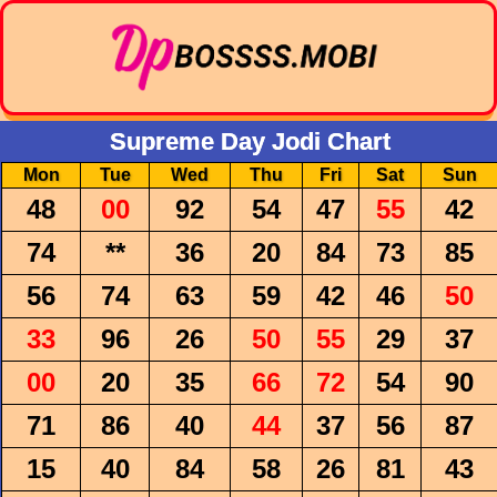
Supreme Day Jodi Chart
Mon
Tue
Wed
Thu
Fri
Sat
Sun
48
00
92
54
47
55
42
74
**
36
20
84
73
85
56
74
63
59
42
46
50
33
96
26
50
55
29
37
00
20
35
66
72
54
90
71
86
40
44
37
56
87
15
40
84
58
26
81
43