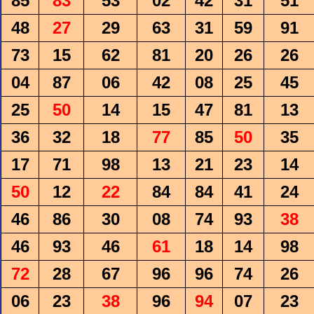
85
83
53
02
42
31
51
48
27
29
63
31
59
91
73
15
62
81
20
26
26
04
87
06
42
08
25
45
25
50
14
15
47
81
13
36
32
18
77
85
50
35
17
71
98
13
21
23
14
50
12
22
84
84
41
24
46
86
30
08
74
93
38
46
93
46
61
18
14
98
72
28
67
96
96
74
26
06
23
38
96
94
07
23