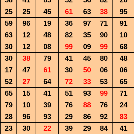
25
25
45
61
63
38
95
59
96
19
36
97
71
91
63
12
48
82
35
90
10
30
12
08
99
09
99
68
30
38
79
41
45
80
48
17
47
61
30
50
06
06
52
27
64
72
33
53
65
65
15
41
51
93
99
71
79
10
39
76
88
76
24
28
96
93
29
86
92
83
23
30
22
39
29
84
41