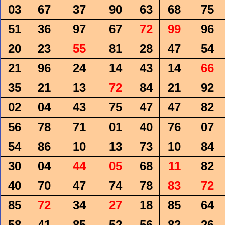
03
67
37
90
63
68
75
51
36
97
67
72
99
96
20
23
55
81
28
47
54
21
96
24
14
43
14
66
35
21
13
72
84
21
92
02
04
43
75
47
47
82
56
78
71
01
40
76
07
54
86
10
13
73
10
84
30
04
44
05
68
11
82
40
70
47
74
78
83
72
85
72
34
27
18
85
64
58
41
85
52
56
82
26