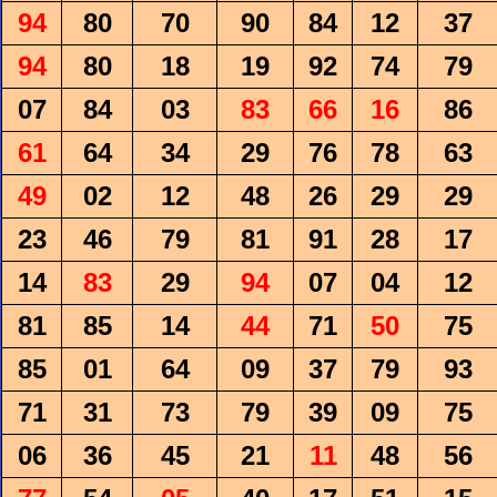
94
80
70
90
84
12
37
94
80
18
19
92
74
79
07
84
03
83
66
16
86
61
64
34
29
76
78
63
49
02
12
48
26
29
29
23
46
79
81
91
28
17
14
83
29
94
07
04
12
81
85
14
44
71
50
75
85
01
64
09
37
79
93
71
31
73
79
39
09
75
06
36
45
21
11
48
56