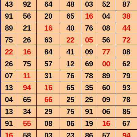
43
92
64
48
03
52
87
91
56
20
65
16
04
38
89
21
16
40
76
08
44
75
26
63
22
05
56
72
22
16
84
41
09
77
08
26
75
57
12
69
00
62
07
11
31
76
78
89
79
13
94
16
65
35
60
93
04
65
66
25
25
09
78
13
34
29
75
91
06
85
91
55
08
06
19
16
67
16
58
03
23
86
57
94