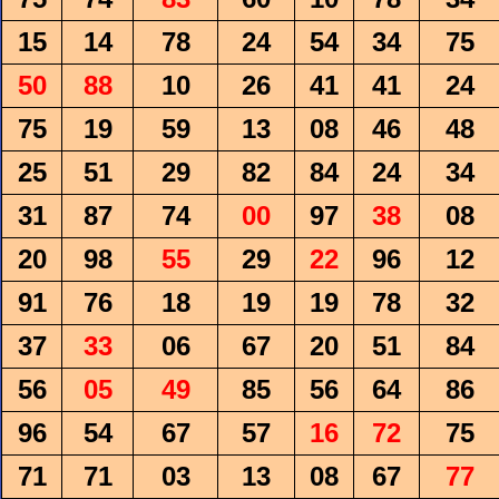
15
14
78
24
54
34
75
50
88
10
26
41
41
24
75
19
59
13
08
46
48
25
51
29
82
84
24
34
31
87
74
00
97
38
08
20
98
55
29
22
96
12
91
76
18
19
19
78
32
37
33
06
67
20
51
84
56
05
49
85
56
64
86
96
54
67
57
16
72
75
71
71
03
13
08
67
77