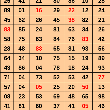
25
41
21
80
86
10
28
89
01
16
29
22
12
24
45
62
26
45
38
82
21
83
85
24
81
63
34
26
58
75
63
84
76
83
42
28
48
83
65
81
93
56
64
34
10
75
15
19
89
43
86
04
78
18
24
93
71
04
73
52
53
42
77
57
04
05
25
20
50
13
08
23
53
69
48
65
98
41
81
60
37
41
05
46