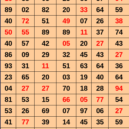
89
02
82
20
33
64
59
40
72
51
49
07
26
38
50
55
89
89
11
37
74
40
57
42
05
20
27
43
86
09
29
32
45
43
27
93
31
11
51
63
64
36
23
65
20
03
19
40
64
04
27
27
70
18
28
94
81
53
15
66
05
77
54
53
26
69
07
97
06
27
41
77
39
14
45
35
59