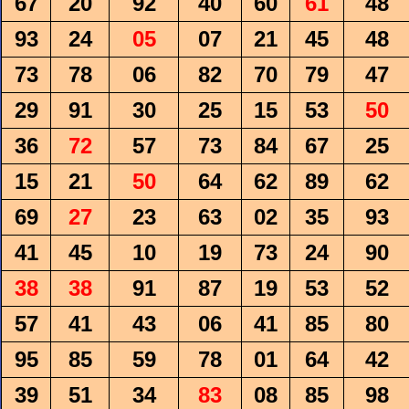
67
20
92
40
60
61
48
93
24
05
07
21
45
48
73
78
06
82
70
79
47
29
91
30
25
15
53
50
36
72
57
73
84
67
25
15
21
50
64
62
89
62
69
27
23
63
02
35
93
41
45
10
19
73
24
90
38
38
91
87
19
53
52
57
41
43
06
41
85
80
95
85
59
78
01
64
42
39
51
34
83
08
85
98